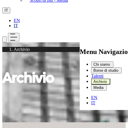
Scopri di più - Media
IT
EN
IT
Archivio
Menu Navigazio
Chi siamo
Borse di studio
Archivio
Talenti
Archivio
Media
EN
IT