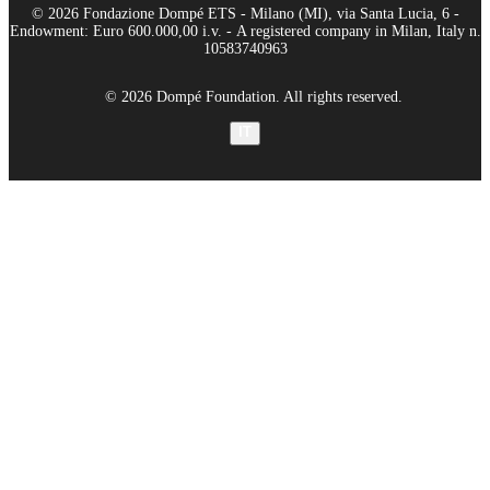
© 2026 Fondazione Dompé ETS - Milano (MI), via Santa Lucia, 6 -
Endowment: Euro 600.000,00 i.v. - A registered company in Milan, Italy n.
10583740963
© 2026 Dompé Foundation. All rights reserved.
IT