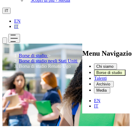
Scopri di più - Media
IT
EN
IT
Menu Navigazio
Borse di studio
>
Borse di studio negli Stati Uniti
>
Borsa di studio Renato Ugo
Chi siamo
Borse di studio
Talenti
Archivio
Media
EN
IT