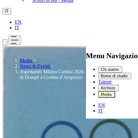
Scopri di più - Media
IT
EN
IT
Menu Navigazio
Media
>
News & Eventi
>
Chi siamo
Aspettando Milano Cortina 2026. Dall'Archivio: la storia
Borse di studio
di Dompé a Cortina d’Ampezzo
Talenti
Archivio
Media
EN
IT