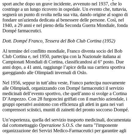
sport anche dopo un grave incidente, avvenuto nel 1937, che lo
costringe a un lungo ricovero in ospedale. Un evento che, tuttavia,
segnerà un punto di svolta nella sua vita, dando origine al sogno di
fondare un'azienda dedicata al benessere delle persone. Così, nel
1940, a 29 anni e nel pieno della Seconda Guerra Mondiale, fonda
Dompé farmaceutici.
Dott. Dompé Franco, Tessera del Bob Club Cortina (1952)
Al termine del conflitto mondiale, Franco diventa socio del Bob
Club Cortina e, nel 1950, partecipa con la Nazionale italiana ai
Campionati Mondiali di Cortina, classificandosi al 6° posto. Due
anni dopo, a 41 anni, raggiunge l’apice della sua carriera sportiva
gareggiando alle Olimpiadi invernali di Oslo.
Nel 1956, seppur in tutt’altra veste, Franco partecipa nuovamente
alle Olimpiadi, organizzando con Dompé farmaceutici il servizio
medicinali dell’evento sportivo, che quell’anno si svolge a Cortina
D’Ampezzo. Con 28 furgoncini griffati con il marchio aziendale, i
gruppi operativi assistono con efficienza gli atleti in gara nei vari
comprensori sciistici, muniti di zainetti del pronto soccorso Dompé.
Un’esperienza, quella del servizio trasporto medicinali, documentata
dal cortometraggio
Operazione S.O.S.
che narra "l'imponente
organizzazione dei Servizi Medico-Farmaceutici per garantire agli