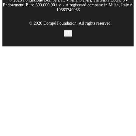
© 2026 Fondazione Dompé ETS - Milano (MI), via Santa Lucia, 6 -
Endowment: Euro 600.000,00 i.v. - A registered company in Milan, Italy n.
10583740963
© 2026 Dompé Foundation. All rights reserved.
IT