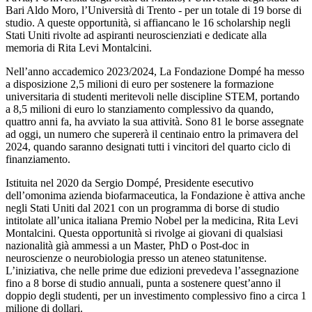
Bari Aldo Moro, l’Università di Trento - per un totale di 19 borse di
studio. A queste opportunità, si affiancano le 16 scholarship negli
Stati Uniti rivolte ad aspiranti neuroscienziati e dedicate alla
memoria di Rita Levi Montalcini.
Nell’anno accademico 2023/2024, La Fondazione Dompé ha messo
a disposizione 2,5 milioni di euro per sostenere la formazione
universitaria di studenti meritevoli nelle discipline STEM, portando
a 8,5 milioni di euro lo stanziamento complessivo da quando,
quattro anni fa, ha avviato la sua attività. Sono 81 le borse assegnate
ad oggi, un numero che supererà il centinaio entro la primavera del
2024, quando saranno designati tutti i vincitori del quarto ciclo di
finanziamento.
Istituita nel 2020 da Sergio Dompé, Presidente esecutivo
dell’omonima azienda biofarmaceutica, la Fondazione è attiva anche
negli Stati Uniti dal 2021 con un programma di borse di studio
intitolate all’unica italiana Premio Nobel per la medicina, Rita Levi
Montalcini. Questa opportunità si rivolge ai giovani di qualsiasi
nazionalità già ammessi a un Master, PhD o Post-doc in
neuroscienze o neurobiologia presso un ateneo statunitense.
L’iniziativa, che nelle prime due edizioni prevedeva l’assegnazione
fino a 8 borse di studio annuali, punta a sostenere quest’anno il
doppio degli studenti, per un investimento complessivo fino a circa 1
milione di dollari.