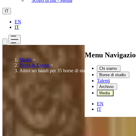
Scopri di più - Media
IT
EN
IT
Menu Navigazio
Media
>
News & Eventi
>
Chi siamo
Attivi sei bandi per 35 borse di studio in Italia e all’estero
Borse di studio
Talenti
Archivio
Media
EN
IT