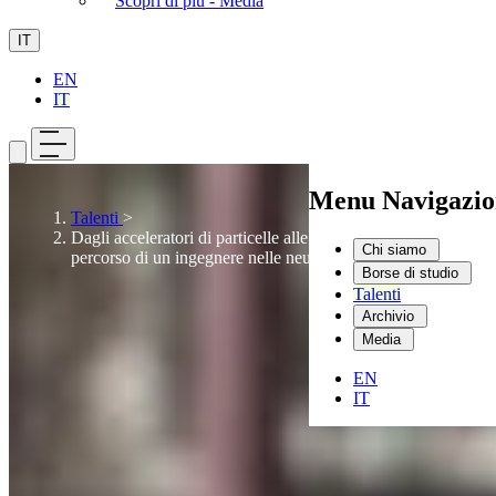
Scopri di più - Media
IT
EN
IT
Menu Navigazio
Talenti
>
Dagli acceleratori di particelle alle onde cerebrali: il
Chi siamo
percorso di un ingegnere nelle neuroscienze
Borse di studio
Talenti
Archivio
Media
EN
IT