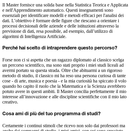
Il Master fornisce una solida base nella Statistica Teorica e Applicata
e nell'Apprendimento automatico. Questi insegnamenti sono
essenziali per identificare modelli e metodi efficaci per l'analisi dei
dati. L’obiettivo è formare delle figure che riescano a orientare i
processi decisionali delle aziende e delle istituzioni attraverso la
previsione di dati, resa possibile, ad esempio, dall’utilizzo di
algoritmi di Intelligenza Artificiale.
Perché hai scelto di intraprendere questo percorso?
Forse non ci si aspetta che un ragazzo diplomato al classico scelga
un percorso scientifico, ma sono stati proprio i miei studi liceali ad
avermi portato su questa strada. Oltre che abituarmi a un rigoroso
metodo di studio, il classico mi ha reso una persona curiosa di tante
cose - di arte, musica e poesia - e la mia curiosità ha spiccato il volo
quando ho capito il ruolo che la Matematica e la Scienza avrebbero
potuto avere in questi ambiti. Il Master concilia perfettamente il mio
interesse all’innovazione e alle discipline scientifiche con il mio lato
creativo.
Cosa ami di più del tuo programma di studi?
Certamente i continui stimoli che ricevo non solo dai professori ma
anche dai compagni di studio, i miei amici, con cui sono cresciuto