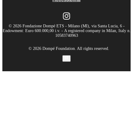
Accessibilità
© 2026 Fondazione Dompé ETS - Milano (MI), via Santa Lucia, 6 -
Endowment: Euro 600.000,00 i.v. - A registered company in Milan, Italy n.
10583740963
© 2026 Dompé Foundation. All rights reserved.
IT