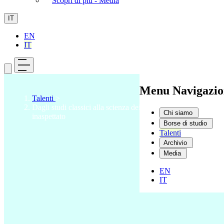
Scopri di più - Media
IT
EN
IT
Menu Navigazio
Talenti
>
Dagli studi classici alla scienza dei dati: un percorso
Chi siamo
inaspettato
Borse di studio
Talenti
Archivio
Media
EN
IT