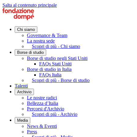
Salta al contenuto principale
Chi siamo
Governance & Team
La nostra sede
Scopri di più - Chi siamo
Borse di studio
Borse di studio negli Stati Uniti
FAQs Stati Uniti
Borse di studio in Italia
FAQs Italia
Scopri di più - Borse di studio
Talenti
Archivio
Le nostre radici
Bellezza d’Italia
Percorsi d'Archivio
Scopri di più - Archivio
Media
News & Eventi
Press