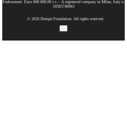
Endowment: Euro 600.000,00 i.v. - A registered company in Milan, Italy n.
10583740963
© 2026 Dompé Foundation. All rights reserved.
IT