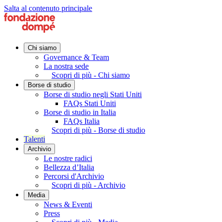
Salta al contenuto principale
Chi siamo
Governance & Team
La nostra sede
Scopri di più - Chi siamo
Borse di studio
Borse di studio negli Stati Uniti
FAQs Stati Uniti
Borse di studio in Italia
FAQs Italia
Scopri di più - Borse di studio
Talenti
Archivio
Le nostre radici
Bellezza d’Italia
Percorsi d'Archivio
Scopri di più - Archivio
Media
News & Eventi
Press