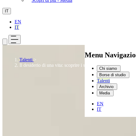
Scopri di più - Media
IT
EN
IT
Menu Navigazio
Talenti
>
Il desiderio di una vita: scoprire i segreti della biologia
Chi siamo
Borse di studio
Talenti
Archivio
Media
EN
IT