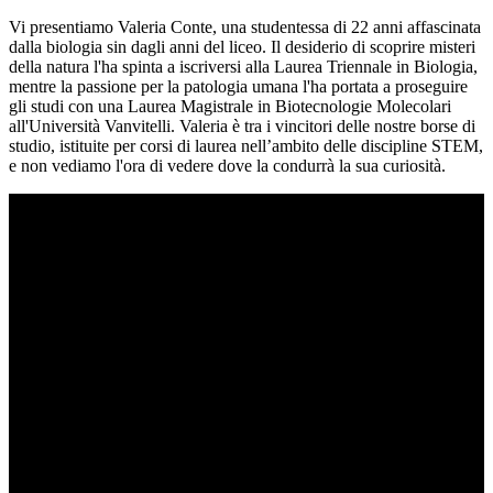
Vi presentiamo Valeria Conte, una studentessa di 22 anni affascinata
dalla biologia sin dagli anni del liceo. Il desiderio di scoprire misteri
della natura l'ha spinta a iscriversi alla Laurea Triennale in Biologia,
mentre la passione per la patologia umana l'ha portata a proseguire
gli studi con una Laurea Magistrale in Biotecnologie Molecolari
all'Università Vanvitelli. Valeria è tra i vincitori delle nostre borse di
studio, istituite per corsi di laurea nell’ambito delle discipline STEM,
e non vediamo l'ora di vedere dove la condurrà la sua curiosità.