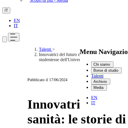
Scopri di più - Media
IT
EN
IT
Talenti
>
Menu Navigazio
Innovatrici del futuro della sanità: le storie di 
studentesse dell'Università di Pavia
Chi siamo
Borse di studio
Talenti
Pubblicato il
17/06/2024
Archivio
Media
EN
Innovatrici del fu
IT
sanità: le storie 