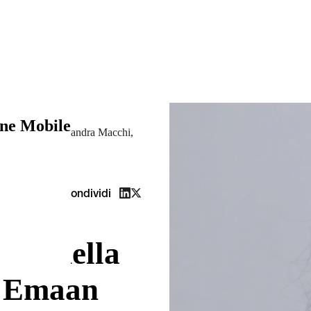
ne Mobile
Emaan Jamil e Alessandra Macchi,
Condividi
turo della
di Emaan