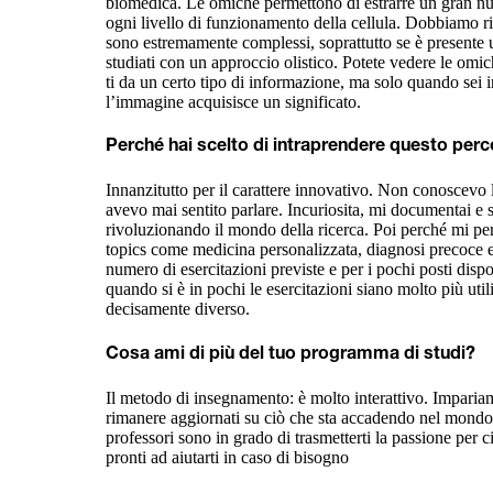
biomedica. Le omiche permettono di estrarre un gran nu
ogni livello di funzionamento della cellula. Dobbiamo ric
sono estremamente complessi, soprattutto se è presente 
studiati con un approccio olistico. Potete vedere le omi
ti da un certo tipo di informazione, ma solo quando sei i
l’immagine acquisisce un significato.
Perché hai scelto di intraprendere questo perc
Innanzitutto per il carattere innovativo. Non conoscevo 
avevo mai sentito parlare. Incuriosita, mi documentai e 
rivoluzionando il mondo della ricerca. Poi perché mi pe
topics come medicina personalizzata, diagnosi precoce e an
numero di esercitazioni previste e per i pochi posti disp
quando si è in pochi le esercitazioni siano molto più utili
decisamente diverso.
Cosa ami di più del tuo programma di studi?
Il metodo di insegnamento: è molto interattivo. Impariam
rimanere aggiornati su ciò che sta accadendo nel mondo d
professori sono in grado di trasmetterti la passione per
pronti ad aiutarti in caso di bisogno