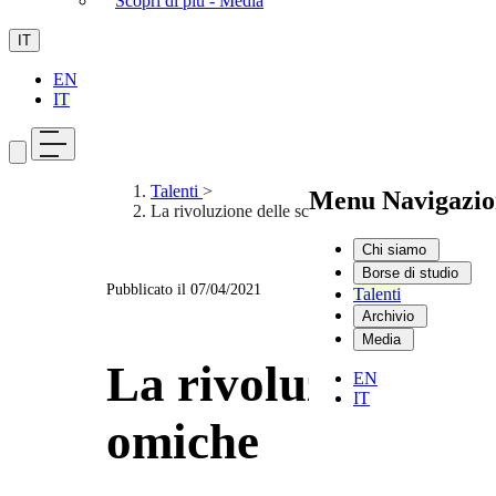
Scopri di più - Media
IT
EN
IT
Talenti
>
Menu Navigazio
La rivoluzione delle scienze omiche
Chi siamo
Borse di studio
Pubblicato il
07/04/2021
Talenti
Archivio
Media
La rivoluzione del
EN
IT
omiche