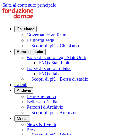
Salta al contenuto principale
Chi siamo
Governance & Team
La nostra sede
Scopri di più - Chi siamo
Borse di studio
Borse di studio negli Stati Uniti
FAQs Stati Uniti
Borse di studio in Italia
FAQs Italia
Scopri di più - Borse di studio
Talenti
Archivio
Le nostre radici
Bellezza d’Italia
Percorsi d'Archivio
Scopri di più - Archivio
Media
News & Eventi
Press