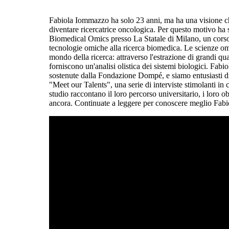
Fabiola Iommazzo ha solo 23 anni, ma ha una visione chi
diventare ricercatrice oncologica. Per questo motivo ha 
Biomedical Omics presso La Statale di Milano, un corso
tecnologie omiche alla ricerca biomedica. Le scienze om
mondo della ricerca: attraverso l'estrazione di grandi quan
forniscono un'analisi olistica dei sistemi biologici. Fabi
sostenute dalla Fondazione Dompé, e siamo entusiasti di 
"Meet our Talents", una serie di interviste stimolanti in c
studio raccontano il loro percorso universitario, i loro obi
ancora. Continuate a leggere per conoscere meglio Fabi