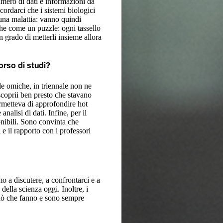
mero di dati e informazioni da
ordarci che i sistemi biologici
una malattia: vanno quindi
che come un puzzle: ogni tassello
n grado di metterli insieme allora
orso di studi?
le omiche, in triennale non ne
scoprii ben presto che stavano
rmetteva di approfondire hot
alisi di dati. Infine, per il
onibili. Sono convinta che
 e il rapporto con i professori
o a discutere, a confrontarci e a
ella scienza oggi. Inoltre, i
 ciò che fanno e sono sempre