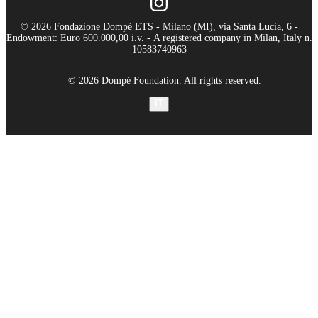
© 2026 Fondazione Dompé ETS - Milano (MI), via Santa Lucia, 6 -
Endowment: Euro 600.000,00 i.v. - A registered company in Milan, Italy n.
10583740963
© 2026 Dompé Foundation. All rights reserved.
IT