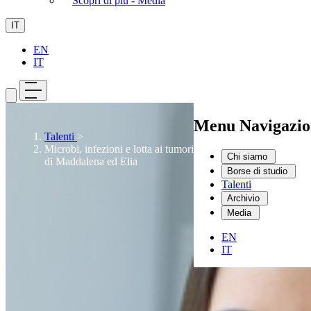
Scopri di più - Media
IT
EN
IT
Menu Navigazio
Talenti
>
Microbi, infezioni e lotta ai tumori: la scommessa biotech
Chi siamo
di Maddalena ed Elia
Borse di studio
Talenti
Archivio
Media
EN
IT