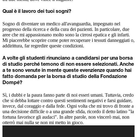
Qual è il lavoro dei tuoi sogni?
Sogno di diventare un medico all'avanguardia, impegnato nel
progresso della ricerca e della cura dei pazienti. In particolare, due
aree che mi appassionano molto sono la cirrosi epatica e gli infarti.
Mi piacerebbe scoprire come poter recuperare i tessuti danneggiati o,
addirittura, far regredire queste condizioni.
A volte gli studenti rinunciano a candidarsi per una borsa
di studio perché temono di non essere selezionati. Anche
a te sono venute in mente queste evenzienze quando hai
fatto domanda per la borsa di studio della Fondazione
Dompé?
Sì, i dubbi e la paura fanno parte di noi esseri umani. Tuttavia, credo
che si debba lottare contro questi sentimenti negativi e farsi guidare,
invece, dal coraggio e dalla fede. Ogni volta che mi trovo di fronte a
una decisione difficile o a una grande sfida, ricordo il detto latino "la
fortuna favorisce gli audaci". In altre parole, non vincerò mai, non
otterrò mai nulla se non mi metto in gioco.