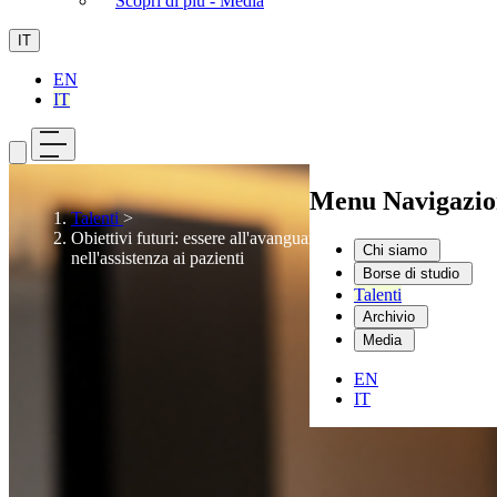
Scopri di più - Media
IT
EN
IT
Menu Navigazio
Talenti
>
Obiettivi futuri: essere all'avanguardia nella ricerca e
Chi siamo
nell'assistenza ai pazienti
Borse di studio
Talenti
Archivio
Media
EN
IT