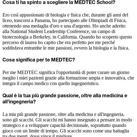
Cosa ti ha spinto a scegliere la MEDTEC School?
Ero così appassionato di biologia e fisica che, durante gli anni del
liceo, trascorsi a Panama, ho partecipato alle Olimpiadi di Fisica,
ottenendo una medaglia d'oro e una d'argento. Ho anche aderito
alla National Student Leadership Conference, un campo di
biotecnologia a Berkeley, in California. Quando ho scoperto questo
percorso di laurea ho capito che era perfetto per me perché
soddisfava entrambe le mie passioni, ovvero la biologia e la fisica.
Cosa significa per te MEDTEC?
Per me MEDTEC significa l'opportunità di poter curare un giorno
meglio i miei pazienti grazie alla formazione ampia e innovativa, che
integra il campo medico con quello ingegneristico.
Qual è la tua più grande passione, oltre alla medicina e
all'ingegneria?
La mia più grande passione, oltre alla medicina e all'ingegneria,
sono gli scacchi. Gli scacchi mi hanno insegnato a pensare in modo
strategico e a sviluppare capacità decisionale, soprattutto quando
gioco con un limite di tempo. Gli scacchi sono come una battaglia
tra due menti, dove vince il migliore.