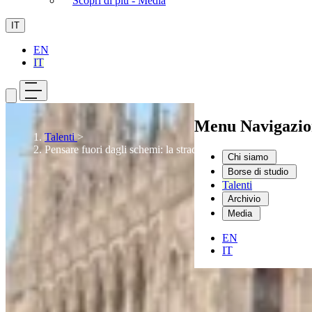
Scopri di più - Media
IT
EN
IT
Menu Navigazio
Talenti
>
Pensare fuori dagli schemi: la strada per l’innovazione
Chi siamo
Borse di studio
Talenti
Archivio
Media
EN
IT