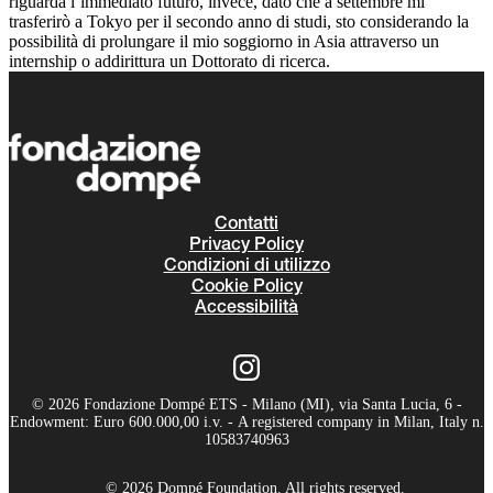
riguarda l’immediato futuro, invece, dato che a settembre mi
trasferirò a Tokyo per il secondo anno di studi, sto considerando la
possibilità di prolungare il mio soggiorno in Asia attraverso un
internship o addirittura un Dottorato di ricerca.
Contatti
Privacy Policy
Condizioni di utilizzo
Cookie Policy
Accessibilità
© 2026 Fondazione Dompé ETS - Milano (MI), via Santa Lucia, 6 -
Endowment: Euro 600.000,00 i.v. - A registered company in Milan, Italy n.
10583740963
© 2026 Dompé Foundation. All rights reserved.