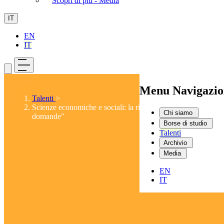
Scopri di più - Media
IT
EN
IT
Menu Navigazio
Talenti
>
Scienze economiche e sociali: la risposta alle "grandi
Chi siamo
domande"
Borse di studio
Talenti
Archivio
Media
EN
IT